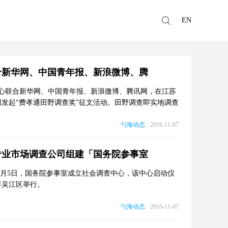
EN
合新华网、中国青年报、新浪微博、腾
中心联合新华网、中国青年报、新浪微博、腾讯网，在江苏
发起“费孝通田野调查奖”征文活动。田野调查即实地调查
的日常生活，记录人的生活的方方面面。毛泽东同志的系
料。费孝通先生上世纪30年代写作的《江村经济》，是
勺海动态
2016-11-07
|
专业市场调查公司组建「国务院参事室
11月5日，国务院参事室成立社会调查中心，该中心启动仪
市吴江区举行。
勺海动态
2016-11-07
|