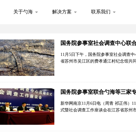
关于勺海
解决方案
联系我们
国务院参事室社会调查中心联
11月5日下午，国务院参事室社会调查
省苏州市吴江区的费孝通江村纪念馆共同
或现场研究，通过亲身参与和体验人们
列农村调查文章，运用了大量田野调查资
田野调查的经典之作。
国务院参事室联合勺海等三家
新华网南京11月6日电（周青 祁正伟）
式暨社会调查工作座谈会在江苏省苏州