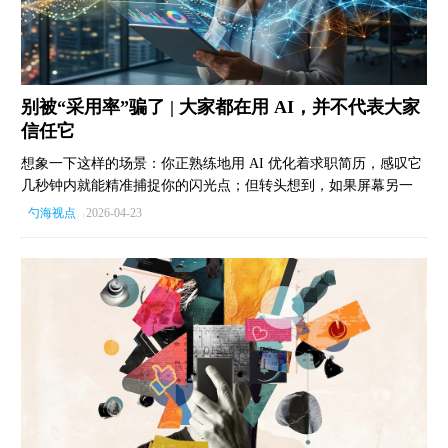
别被“采用率”骗了 | 大家都在用 AI，并不代表大家
信任它
想象一下这样的场景：你正熟练地用 AI 优化着求职简历，感叹它
几秒钟内就能精准捕捉你的闪光点；但转头想到，如果屏幕另一
端决定你生死的人选也是一个 AI，你可能会立刻感到背脊发凉。
勺海视点
2026-04-23
|
这正是 2026 年最魔幻的写照：一方面，每三个人中就有一个在深
度使用 AI；另一方面，这种“采用率”的狂飙正掩盖着一种深层
的“矛盾心态（Ambivalence）”。 SurveyMonkey 最新的全球洞察揭
示了一个被大多数品牌忽略的真相——使用，并不代表认可。 我
们正处于一种“边怀疑、边依赖”的灰色地带： 我们迷恋AI的速
度，却又在深夜为数据的去向感到不安。 这场关于信任的拉锯战
告诉我们，在 AI 时代，速度换不来忠诚，只有人类的温情与问
责，才能在这片数字丛林里锚定最后的安全感。