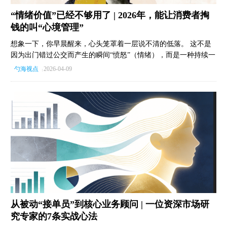
“情绪价值”已经不够用了 | 2026年，能让消费者掏
钱的叫“心境管理”
想象一下，你早晨醒来，心头笼罩着一层说不清的低落。 这不是
因为出门错过公交而产生的瞬间“愤怒”（情绪），而是一种持续一
整天、为所有决定铺上底色的“心境”。 过去十年，品牌们都在痴
勺海视点
2026-04-09
|
迷于制造瞬间的“情绪烟花”，试图用几秒钟的惊喜或感动促成交
易。 但在这个充满焦虑与不确定性的“长期危机”时代，人们真正
渴望的，是一把能在阴雨天撑开的伞。 当近80%的消费者承认会
为了“调整状态”而花钱犒劳自己时，消费已经变成了一场自我心理
疗法。 这就是从“情绪营销”向“心境经济”的深刻跨越。 消费者想
要的不再只是短暂的刺激，而是填补“当下的我”与“理想的我”之间
的“心境落差”。 无论是像外卖进度条那样赋予焦虑者“掌控感”，
还是像乐高那样为愉悦者延长“沉浸感”，未来的赢家将属于那些能
读懂消费者内心“气候”，并主动帮忙管理心境的品牌。 别再只盯
着瞬时的“天气”了。
从被动“接单员”到核心业务顾问 | 一位资深市场研
究专家的7条实战心法