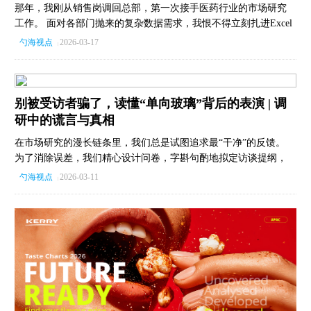
那年，我刚从销售岗调回总部，第一次接手医药行业的市场研究
工作。 面对各部门抛来的复杂数据需求，我恨不得立刻扎进Excel
表里证明自己的价值。 但我的经理按住了我。他告诉我，永远不
勺海视点
2026-03-17
|
要只做一个被动执行的“接单员”。 比如，当业务部门让你跑一份
细分到医生和月份的销售报告时，如果你不深究“为什么”，你永远
不知道他们其实只是想制定一份销售绩效方案——而你手头明明
有更好、更直接的数据。 在甲方、供应商和咨询顾问的身份间切
别被受访者骗了，读懂“单向玻璃”背后的表演 | 调
换多年后，我越发体会到那个忠告的含金量。 今天，我想把这些
研中的谎言与真相
在实战中沉淀的“避坑心法”分享给你。从如何用55分钟对齐核心问
在市场研究的漫长链条里，我们总是试图追求最“干净”的反馈。
题，到如何让冷冰冰的数据讲出有人情味的故事，这7个实战技
为了消除误差，我们精心设计问卷，字斟句酌地拟定访谈提纲，
巧，将帮你从“数据搬运工”蜕变为真正的“业务军师”。
试图还原一个绝对客观的真相。 但现实往往十分骨感：受访者在
勺海视点
2026-03-11
|
调研中给出的完美逻辑，到了真实的消费场域里却常常失效。 为
什么？因为人从来就不是绝对理性的机器。面对提问时，消费者
会本能地启动自我防御。 他们不仅在回答问题，更是在“塑造”一
个期望中的自我——也许是为了显得更理智，也许是为了维持一
种讲究体面的傲娇形象。 对于研究员而言，最大的陷阱莫过于把
这些经过修饰的“台词”当成了洞察本身。 其实，调研中的确认偏
误、社会期望或是记忆偏差，并非需要被清洗掉的“数据噪音”。
相反，这些偏见正是通往消费者真实内心世界的钥匙。 这篇文章
将带你打破常规视角：不再将“偏见”视为研究的敌人，而是把它当